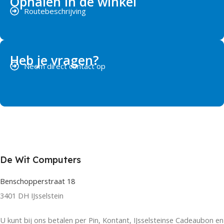
Ophalen in de winkel
Routebeschrijving
Heb je vragen?
Neem direct contact op
De Wit Computers
Benschopperstraat 18
3401 DH IJsselstein
U kunt bij ons betalen per Pin, Kontant, IJsselsteinse Cadeaubon en