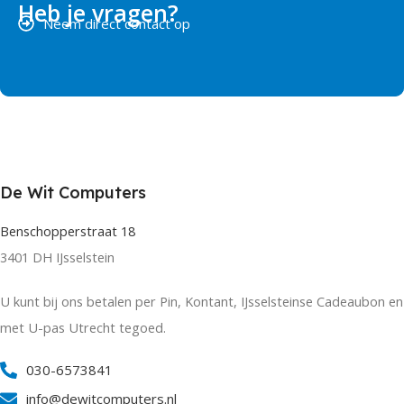
Heb je vragen?
Neem direct contact op
De Wit Computers
Benschopperstraat 18
3401 DH IJsselstein
U kunt bij ons betalen per Pin, Kontant, IJsselsteinse Cadeaubon en
met U-pas Utrecht tegoed.
030-6573841
info@dewitcomputers.nl