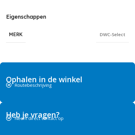
Eigenschappen
MERK
DWC-Select
Ophalen in de winkel
Routebeschrijving
Heb je vragen?
Neem direct contact op