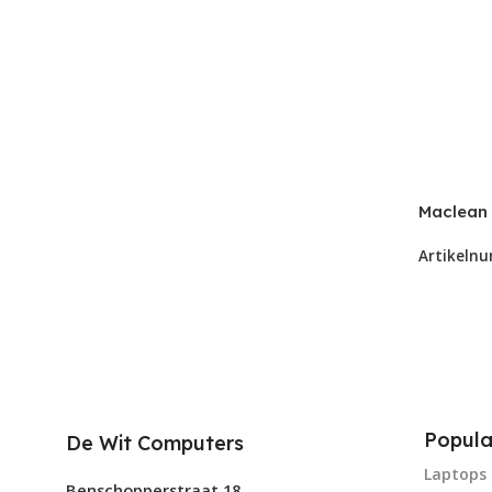
Maclean 
voor 13″
Artikeln
kg. zwar
Popula
De Wit Computers
Laptops
Benschopperstraat 18