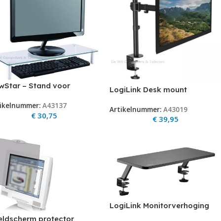
wStar – Stand voor
LogiLink Desk mount
eldscherm – glas –
Tilt/Swivel/Level 13″-27″
ikelnummer:
A43137
ansparant
Artikelnummer:
A43019
<8kg
€
30,75
€
39,95
LogiLink Monitorverhoging
<20kg - 650mm Desk Mount
eldscherm protector