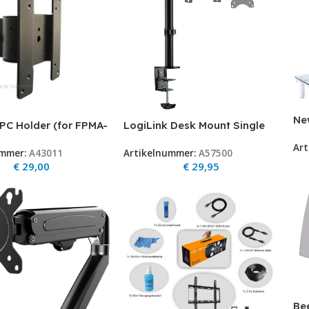
Ne
PC Holder (for FPMA-
LogiLink Desk Mount Single
Be
0-series)
LogiLink 17″-32″ <8kg
Art
tr
ummer:
A43011
Artikelnummer:
A57500
ENT-05
€
29,00
€
29,95
Be