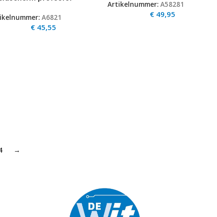
Artikelnummer:
A58281
″TFT
€
49,95
ikelnummer:
A6821
€
45,55
4
→