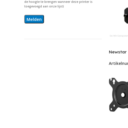
de hoogte te brengen wanneer deze printer is
toegevoegd aan onze lijst)
Newstar 
D935/D96
Artikeln
THINCLI