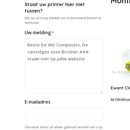
Moni
Staat uw printer hier niet
tussen?
Klik op de knop
melden
om onderstaand bericht te
versturen.
Uw melding
*
Ewent Cl
cleaning
Artikeln
EW5670 –
E-mailadres
op=op
(Uw email adres zal alleen gebruikt worden om u op