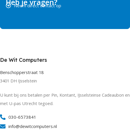
Heb je vragen?
Neem direct contact op
De Wit Computers
Benschopperstraat 18
3401 DH IJsselstein
U kunt bij ons betalen per Pin, Kontant, IJsselsteinse Cadeaubon en
met U-pas Utrecht tegoed.
030-6573841
info@dewitcomputers.nl