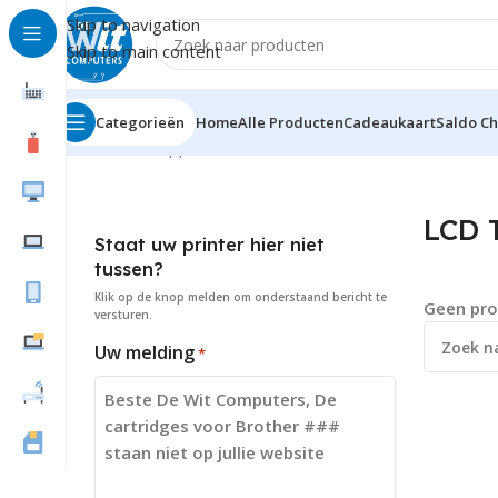
Skip to navigation
Skip to main content
Categorieën
Home
Alle Producten
Cadeaukaart
Saldo C
Home
Randapparatuur
Monitoren
LCD TV
LCD 
Staat uw printer hier niet
tussen?
Klik op de knop
melden
om onderstaand bericht te
Geen pro
versturen.
Uw melding
*