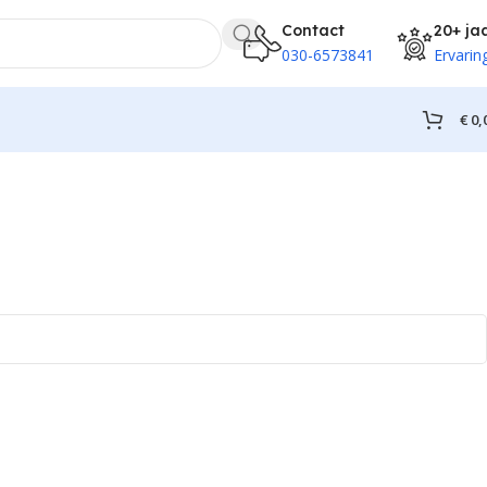
Contact
20+ ja
030-6573841
Ervarin
€
0,