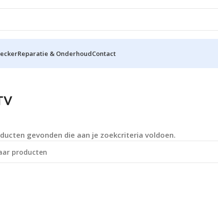
hecker
Reparatie & Onderhoud
Contact
TV
ducten gevonden die aan je zoekcriteria voldoen.