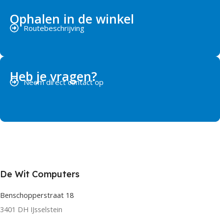
Ophalen in de winkel
Routebeschrijving
Heb je vragen?
Neem direct contact op
De Wit Computers
Benschopperstraat 18
3401 DH IJsselstein