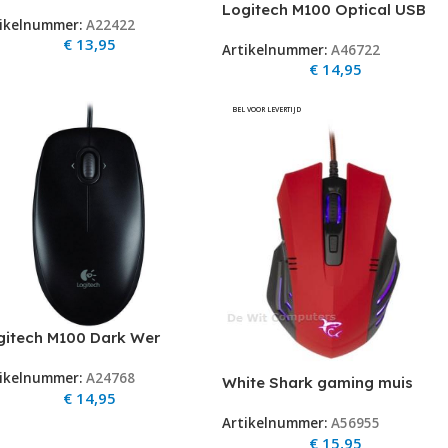
B Mouse zwart Oem
Logitech M100 Optical USB
ikelnummer:
A22422
Wit Retail
€
13,95
Artikelnummer:
A46722
€
14,95
BEL VOOR LEVERTIJD
gitech M100 Dark Wer
ical USB Retail zwart
ikelnummer:
A24768
White Shark gaming muis
€
14,95
GM-3006 Hannibal 2 rood
Artikelnummer:
A56955
-3200 dpi
€
15,95