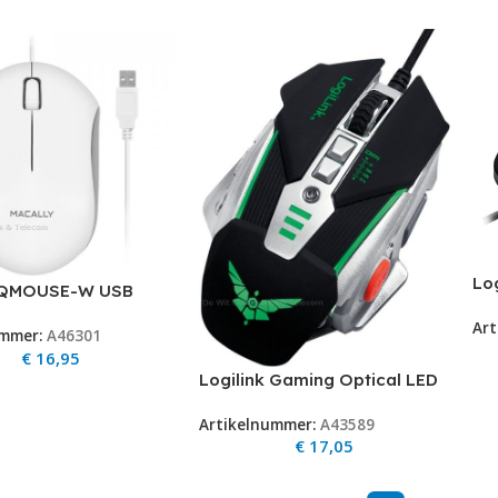
Lo
 QMOUSE-W USB
US
mouse – White
Art
ummer:
A46301
€
16,95
Logilink Gaming Optical LED
USB Zw-Zi Retail 3200dpi
Artikelnummer:
A43589
€
17,05