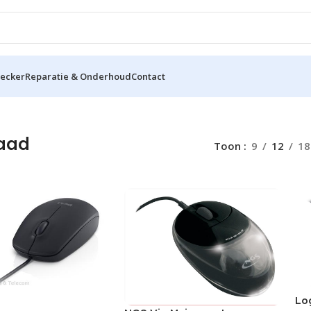
hecker
Reparatie & Onderhoud
Contact
aad
Toon
9
12
18
Lo