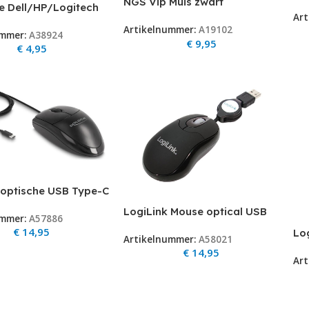
NGS Vip Muis zwart
US
e Dell/HP/Logitech
(USB/800PI)
Art
beelding kan afwijken
Artikelnummer:
A19102
ummer:
A38924
origineel) 3 mnd
€
9,95
€
4,95
optische USB Type-C
 muis
LogiLink Mouse optical USB
ummer:
A57886
Mini with retractable Cable
€
14,95
Lo
Artikelnummer:
A58021
Opt
€
14,95
Art