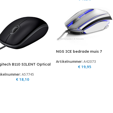
NGS ICE bedrade muis 7
kleuren 800 – 2400DPI
Artikelnummer:
A42073
gitech B110 SILENT Optical
€
19,95
B Zwart
ikelnummer:
A57745
€
18,10