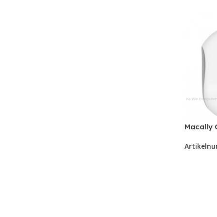
Macally
optical 
Artikeln