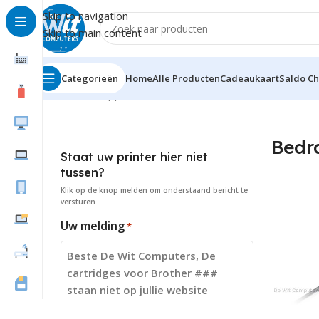
Skip to navigation
Skip to main content
Categorieën
Home
Alle Producten
Cadeaukaart
Saldo C
Home
Randapparatuur
Muizen(muis)
Bedraad
Bedr
Staat uw printer hier niet
tussen?
Klik op de knop
melden
om onderstaand bericht te
versturen.
Uw melding
*