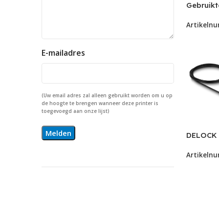
Gebruikt
muis (af
Artikeln
van het 
garantie
E-mailadres
(Uw email adres zal alleen gebruikt worden om u op
de hoogte te brengen wanneer deze printer is
toegevoegd aan onze lijst)
DELOCK 
Desktop
Artikeln