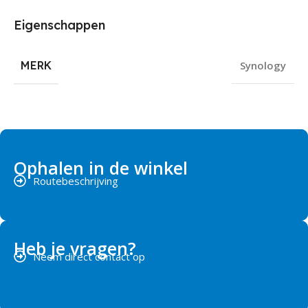
Eigenschappen
MERK
Synology
Ophalen in de winkel
Routebeschrijving
Heb je vragen?
Neem direct contact op