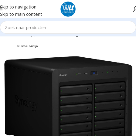
Skip to navigation
Skip to main content
Home
Randapparatuur
NAS
Overigen
BEL VOOR LEVERTIJD