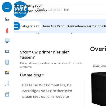
Skip to navigation
Skip to main content
Categorieën
Home
Alle Producten
Cadeaukaart
Saldo C
Home
Randapparatuur
NAS
Overigen
Over
Staat uw printer hier niet
tussen?
Klik op de knop
melden
om onderstaand bericht te
BEL VOOR LEVER
versturen.
Uw melding
*