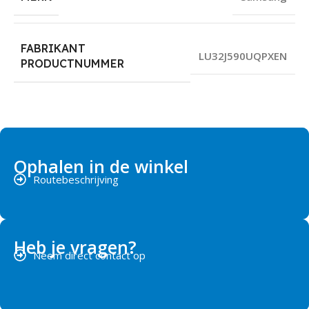
FABRIKANT
LU32J590UQPXEN
PRODUCTNUMMER
Ophalen in de winkel
Routebeschrijving
Heb je vragen?
Neem direct contact op