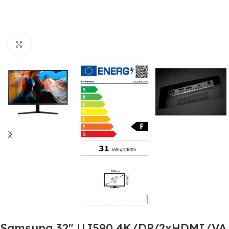
Click to enlarge
Samsung 32″ UJ590 4K/DP/2xHDMI/VA