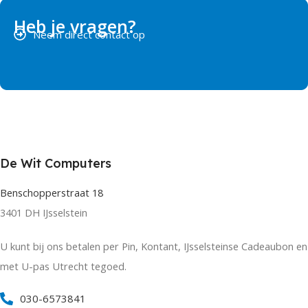
Heb je vragen?
Neem direct contact op
De Wit Computers
Benschopperstraat 18
3401 DH IJsselstein
U kunt bij ons betalen per Pin, Kontant, IJsselsteinse Cadeaubon en
met U-pas Utrecht tegoed.
030-6573841