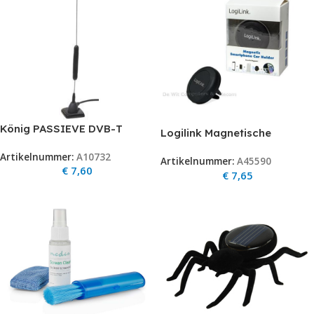
König PASSIEVE DVB-T
Logilink Magnetische
SPRIETANTENNE Passieve
smartphone autohouder car
Artikelnummer:
A10732
antenne voor de ontvangst
Artikelnummer:
A45590
€
7,60
van DVB-T signalen.
€
7,65