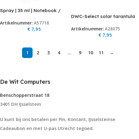
Spray | 35 ml | Notebook /
DWC-Select solar tarantula
Smartphone / Tablet / TV-
/spin/spider
Artikelnummer:
A57718
Scherm | Wisser inbegrepen
€
7,95
Artikelnummer:
A28075
€
7,95
1
2
3
4
…
9
10
11
→
De Wit Computers
Benschopperstraat 18
3401 DH IJsselstein
U kunt bij ons betalen per Pin, Kontant, IJsselsteinse
Cadeaubon en met U-pas Utrecht tegoed.