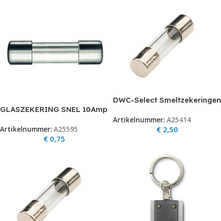
DWC-Select Smeltzekeringen
GLASZEKERING SNEL 10Amp
/ glaszekeringen  2.50 per
snelle doorbranding F10A
Artikelnummer:
A25414
stuk Time-lag. SLOW.
€
2,50
Artikelnummer:
A25595
Langzame doorbranding
€
0,75
(voor voedingen
bijvoorbeeld)