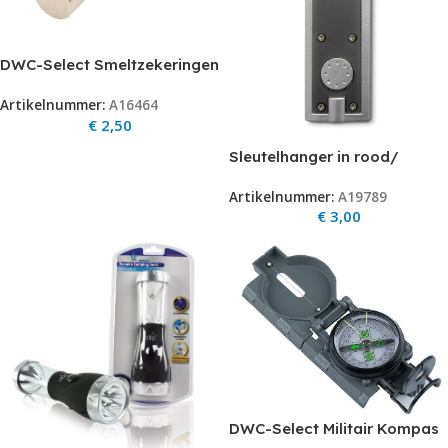
DWC-Select Smeltzekeringen
/ glaszekeringen  2.50 per
Artikelnummer:
A16464
stuk QUICK snelle
€
2,50
doorbranding (voor fijne
electronica.gebruik traag
Sleutelhanger in rood/
voor voedingen)
blauw/ zwart met blauwe led
Artikelnummer:
A19789
€
3,00
DWC-Select Militair Kompas