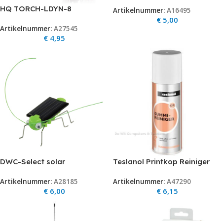
Metaal
HQ TORCH-LDYN-8
Artikelnummer:
A16495
Oplaadbare Camping
€
5,00
Artikelnummer:
A27545
Zaklamp met 12v
€
4,95
autostekker
DWC-Select solar
Teslanol Printkop Reiniger
sprinkhaan
200ml
Artikelnummer:
A28185
Artikelnummer:
A47290
€
6,00
€
6,15