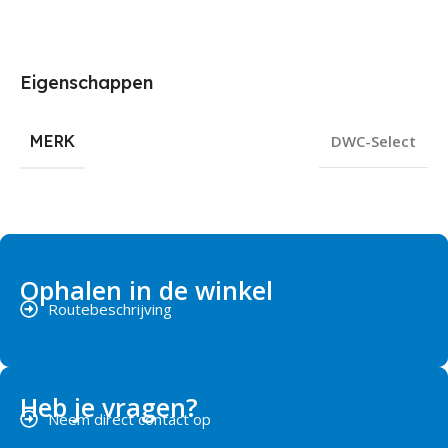
Eigenschappen
MERK
DWC-Select
Ophalen in de winkel
Routebeschrijving
Heb je vragen?
Neem direct contact op