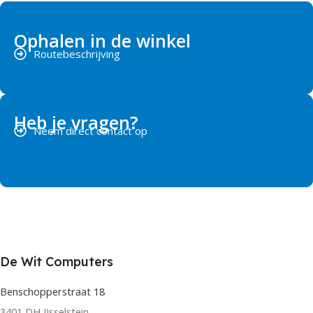
Ophalen in de winkel
Routebeschrijving
Heb je vragen?
Neem direct contact op
De Wit Computers
Benschopperstraat 18
3401 DH IJsselstein