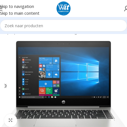
Skip to navigation
Skip to main content
s/Laptops
Notebooks Refurbished en gebruikt
Tot en met 14"
Click to enlarge