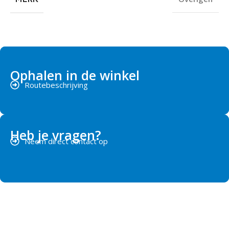
Ophalen in de winkel
Routebeschrijving
Heb je vragen?
Neem direct contact op