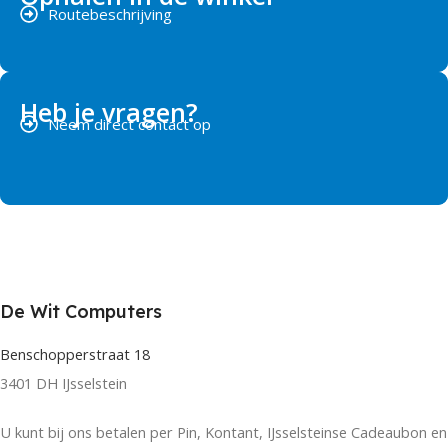
Routebeschrijving
Heb je vragen?
Neem direct contact op
De Wit Computers
Benschopperstraat 18
3401 DH IJsselstein
U kunt bij ons betalen per Pin, Kontant, IJsselsteinse Cadeaubon en