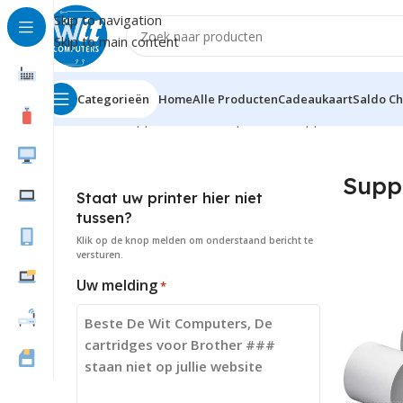
Skip to navigation
Skip to main content
Categorieën
Home
Alle Producten
Cadeaukaart
Saldo C
Home
Randapparatuur
Labelprinters
Supplies
Supp
Staat uw printer hier niet
tussen?
Klik op de knop
melden
om onderstaand bericht te
versturen.
Uw melding
*