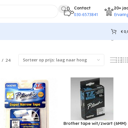
Contact
20+ ja
030-6573841
Ervarin
€
0,
Resultaat 1–12 van de 38 resultaten wordt getoond
24
Brother tape wit/zwart (6MM)