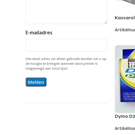
Kassarol
80x80mm
Artikeln
rol
E-mailadres
(Uw email adres zal alleen gebruikt worden om u op
de hoogte te brengen wanneer deze printer is
toegevoegd aan onze lijst)
Dymo D2
60611
Artikeln