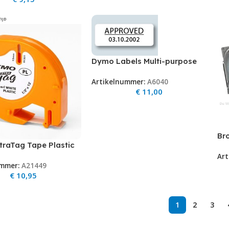
TIJD
Dymo Labels Multi-purpose
12mmx24mm
Artikelnummer:
A6040
€
11,00
Br
raTag Tape Plastic
zw
2mm x 4m) /
Art
ummer:
A21449
0
€
10,95
1
2
3