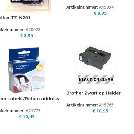
voor P-TOUCH 1000 TZ-111
Artikelnummer:
A15054
€
8,95
other TZ-N201
ikelnummer:
A20078
€
8,95
Brother Zwart op Helder
mo Labels/Return address
Gelamineerd (9MM) (TZ-121)
mmx54mm White Dymo
Artikelnummer:
A15765
TZe-121
€
10,95
ikelnummer:
A21773
turn address Lables (25mm
€
10,45
4mm) 500 etiketten op rol
1352