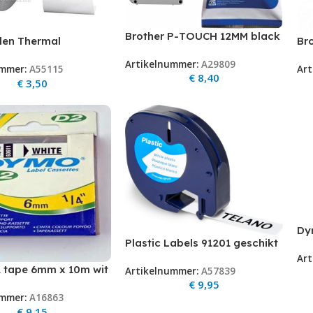
Brother P-TOUCH 12MM black
Br
len Thermal
M-tape
 80gr BP-A Free per
Artikelnummer:
A29809
Art
ummer:
A55115
€
8,40
€
3,50
Dy
Plastic Labels 91201 geschikt
25
voor Dymo LetraTag
Art
Re
 tape 6mm x 10m wit
Artikelnummer:
A57839
Labelprinter – Zwart op Wit –
x 5
€
9,95
12 mm x 4 m – S0721610
/ 1
ummer:
A16863
Labeltape
€
9,15