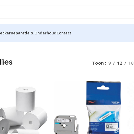
hecker
Reparatie & Onderhoud
Contact
lies
Toon
9
12
18