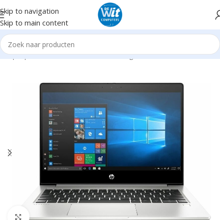
Skip to navigation
Skip to main content
s/Laptops
Notebooks Refurbished en gebruikt
Tot en met 14"
Click to enlarge