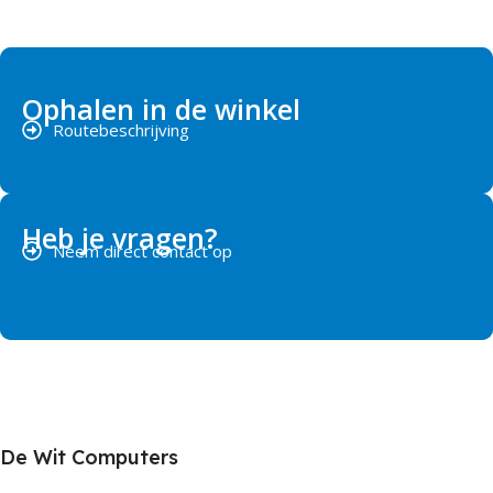
Ophalen in de winkel
Routebeschrijving
Heb je vragen?
Neem direct contact op
De Wit Computers