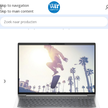
Skip to navigation
Skip to main content
me
Notebooks/Laptops
Notebooks Laptops nieuw
15.3" -16,1"