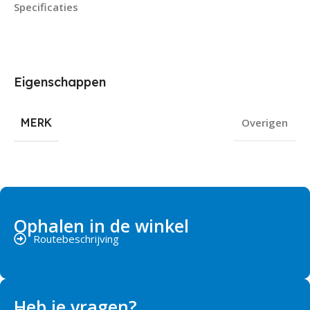
Specificaties
Eigenschappen
MERK
Overigen
Ophalen in de winkel
Routebeschrijving
Heb je vragen?