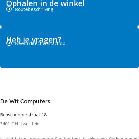
Ophalen in de winkel
Routebeschrijving
Heb je vragen?
Neem direct contact op
De Wit Computers
Benschopperstraat 18
3401 DH IJsselstein
U kunt bij ons betalen per Pin, Kontant, IJsselsteinse Cadeaubon en