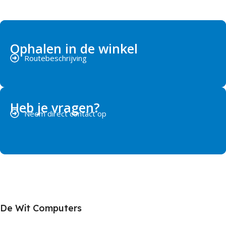
Ophalen in de winkel
Routebeschrijving
Heb je vragen?
Neem direct contact op
De Wit Computers