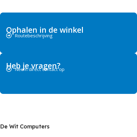
Ophalen in de winkel
Routebeschrijving
Heb je vragen?
Neem direct contact op
De Wit Computers