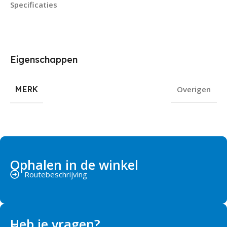
Specificaties
Eigenschappen
MERK
Overigen
Ophalen in de winkel
Routebeschrijving
Heb je vragen?