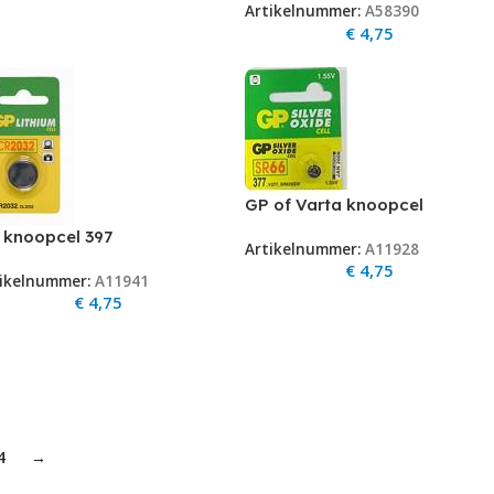
Artikelnummer:
A58390
€
4,75
GP of Varta knoopcel
377.SR626SW.V377.LR626.
 knoopcel 397
Artikelnummer:
A11928
AG4. SR66
€
4,75
ikelnummer:
A11941
€
4,75
4
→