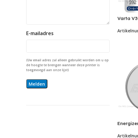
Varta V3
(LR41/S
Artikeln
92) knoo
E-mailadres
(Uw email adres zal alleen gebruikt worden om u op
de hoogte te brengen wanneer deze printer is
toegevoegd aan onze lijst)
Energize
1120 kno
Artikeln