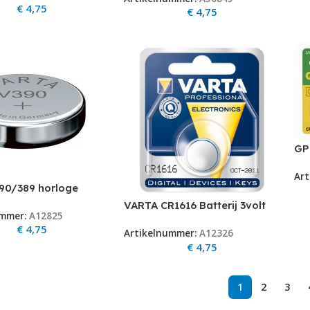
€
4,75
€
4,75
GP
Art
90/389 horloge
1.55 V 105 mAh
VARTA CR1616 Batterij 3volt
ummer:
A12825
€
4,75
Artikelnummer:
A12326
€
4,75
1
2
3