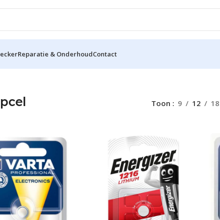
hecker
Reparatie & Onderhoud
Contact
pcel
Toon
9
12
18