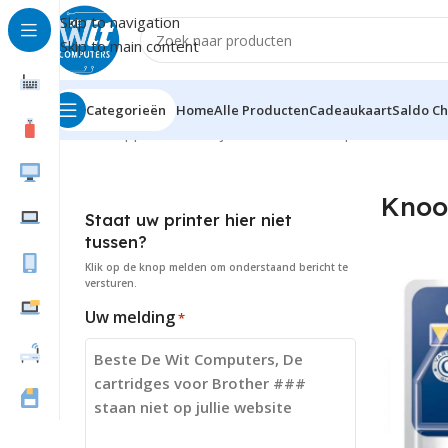
Skip to navigation
Skip to main content
Categorieën
Home
Alle Producten
Cadeaukaart
Saldo C
Home
Supplies
Batterijen / Laders
Knoopcel
Knoo
Staat uw printer hier niet
tussen?
Klik op de knop
melden
om onderstaand bericht te
versturen.
Uw melding
*