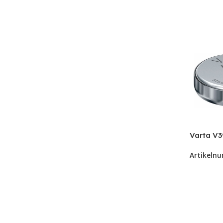
Varta V3
batterij 
Artikeln