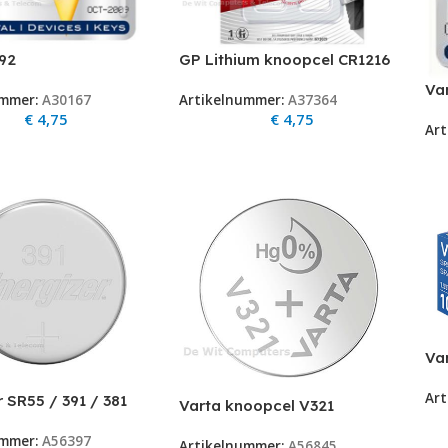
92
GP Lithium knoopcel CR1216
R41/392/AG3/L736/1
Va
ummer:
A30167
Artikelnummer:
A37364
pcel 1 stuks
CR
€
4,75
€
4,75
Art
Var
Ba
Art
V31
r SR55 / 391 / 381
Varta knoopcel V321
opcel
SR616SW SR65
ummer:
A56397
Artikelnummer:
A56845