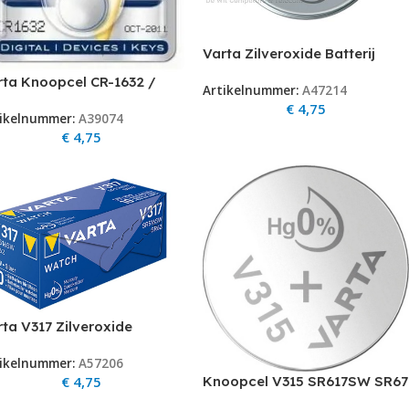
Varta Zilveroxide Batterij
SR45 R394 1.55 V 67 mAh 1-
rta Knoopcel CR-1632 /
Artikelnummer:
A47214
Pack
1632
€
4,75
ikelnummer:
A39074
€
4,75
ta V317 Zilveroxide
tterij V317 SR62 SR516SW
ikelnummer:
A57206
7 1.55 V 8 mAh 1-Pack
€
4,75
Knoopcel V315 SR617SW SR67