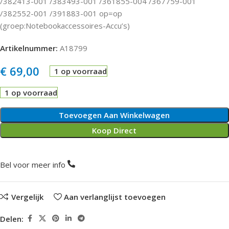
/382413-001 /383493-001 /361855-004 /367759-001
/382552-001 /391883-001 op=op
(groep:Notebookaccessoires-Accu’s)
Artikelnummer:
A18799
€
69,00
1 op voorraad
1 op voorraad
Toevoegen Aan Winkelwagen
Koop Direct
Bel voor meer info
Vergelijk
Aan verlanglijst toevoegen
Delen: