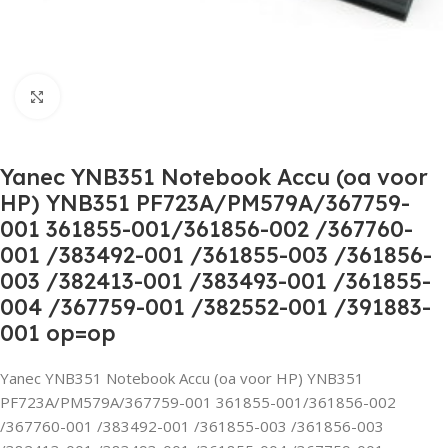
Click to enlarge
Yanec YNB351 Notebook Accu (oa voor
HP) YNB351 PF723A/PM579A/367759-
001 361855-001/361856-002 /367760-
001 /383492-001 /361855-003 /361856-
003 /382413-001 /383493-001 /361855-
004 /367759-001 /382552-001 /391883-
001 op=op
Yanec YNB351 Notebook Accu (oa voor HP) YNB351
PF723A/PM579A/367759-001 361855-001/361856-002
/367760-001 /383492-001 /361855-003 /361856-003