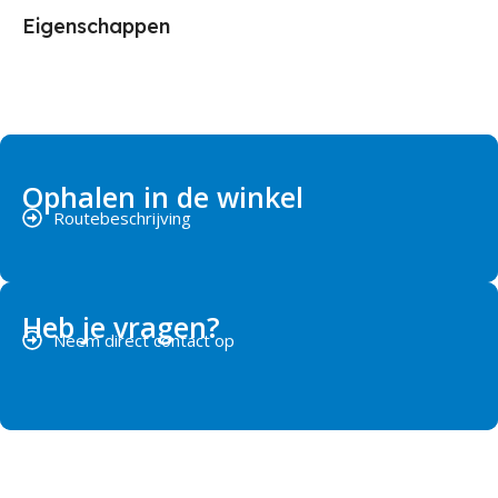
Eigenschappen
Ophalen in de winkel
Routebeschrijving
Heb je vragen?
Neem direct contact op