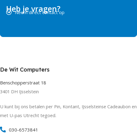
Heb je vragen?
Neem direct contact op
De Wit Computers
Benschopperstraat 18
3401 DH IJsselstein
U kunt bij ons betalen per Pin, Kontant, IJsselsteinse Cadeaubon en
met U-pas Utrecht tegoed.
030-6573841