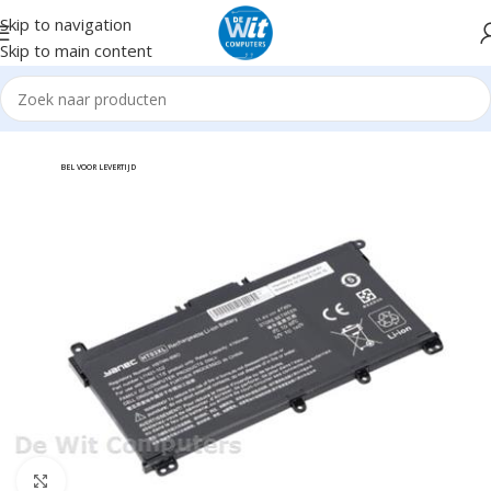
Skip to navigation
Skip to main content
me
Notebook/Tablet Accessoires
Notebookaccessoires
Accu's
BEL VOOR LEVERTIJD
Click to enlarge