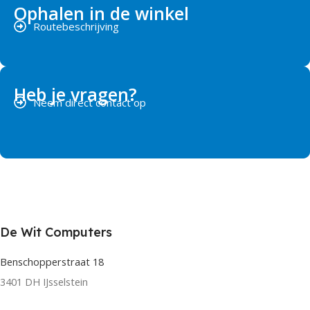
Ophalen in de winkel
Routebeschrijving
Heb je vragen?
Neem direct contact op
De Wit Computers
Benschopperstraat 18
3401 DH IJsselstein