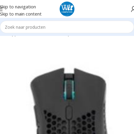
Skip to navigation
Skip to main content
Randapparatuur
Headsets/Headph./microf.
Headsets incl. mic