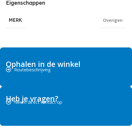
Eigenschappen
MERK
Overigen
Ophalen in de winkel
Routebeschrijving
Heb je vragen?
Neem direct contact op