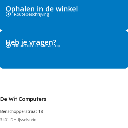
Ophalen in de winkel
Routebeschrijving
Heb je vragen?
Neem direct contact op
De Wit Computers
Benschopperstraat 18
3401 DH IJsselstein