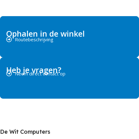
Ophalen in de winkel
Routebeschrijving
Heb je vragen?
Neem direct contact op
De Wit Computers