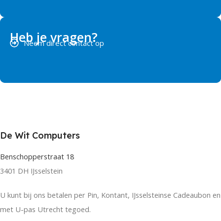
Heb je vragen?
Neem direct contact op
De Wit Computers
Benschopperstraat 18
3401 DH IJsselstein
U kunt bij ons betalen per Pin, Kontant, IJsselsteinse Cadeaubon en
met U-pas Utrecht tegoed.