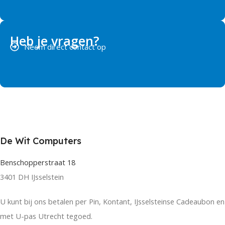
Heb je vragen?
Neem direct contact op
De Wit Computers
Benschopperstraat 18
3401 DH IJsselstein
U kunt bij ons betalen per Pin, Kontant, IJsselsteinse Cadeaubon en
met U-pas Utrecht tegoed.