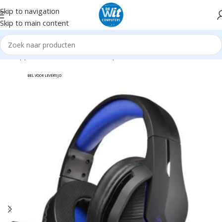
Skip to navigation
Skip to main content
Randapparatuur
Headsets/Headph./microf.
Headsets incl. mic
BEL VOOR LEVERTIJD