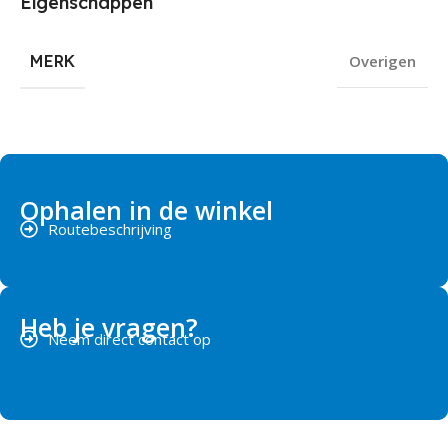
Eigenschappen
MERK
Overigen
Ophalen in de winkel
Routebeschrijving
Heb je vragen?
Neem direct contact op