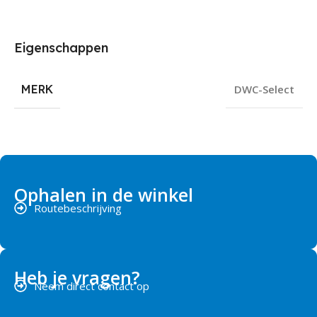
Eigenschappen
MERK
DWC-Select
Ophalen in de winkel
Routebeschrijving
Heb je vragen?
Neem direct contact op