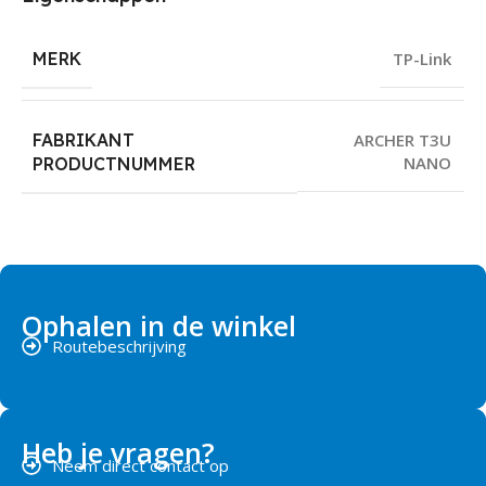
MERK
TP-Link
FABRIKANT
ARCHER T3U
NANO
PRODUCTNUMMER
Ophalen in de winkel
Routebeschrijving
Heb je vragen?
Neem direct contact op