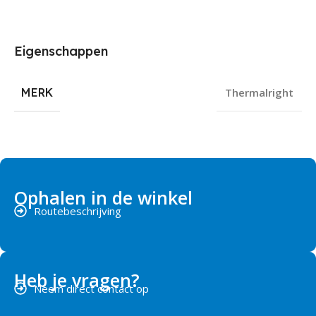
Eigenschappen
MERK
Thermalright
Ophalen in de winkel
Routebeschrijving
Heb je vragen?
Neem direct contact op