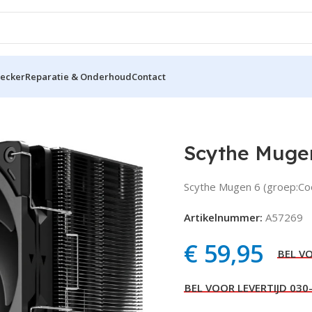
hecker
Reparatie & Onderhoud
Contact
Scythe Muge
Scythe Mugen 6 (groep:Co
Artikelnummer:
A57269
€
59,95