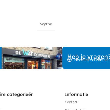
Scythe
Heb je vragen
Neem direct contact
ire categorieën
Informatie
Contact