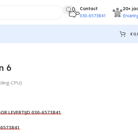
Contact
20+ ja
030-6573841
Ervarin
€
0,
n 6
oling-CPU)