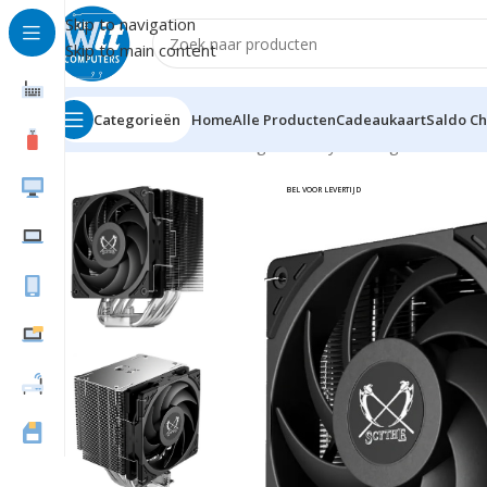
Skip to navigation
Skip to main content
Categorieën
Home
Alle Producten
Cadeaukaart
Saldo C
Home
Hardware
Cooling
CPU
Scythe Mugen 6
BEL VOOR LEVERTIJD