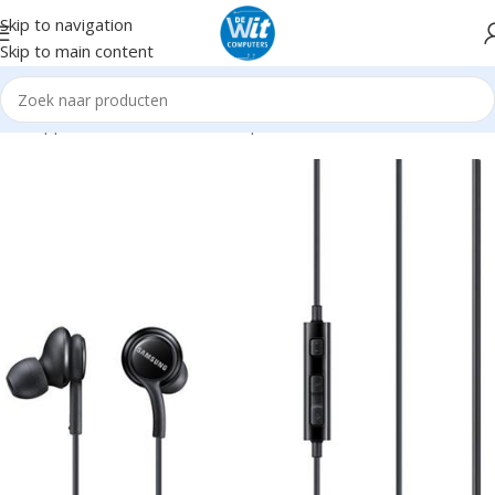
Skip to navigation
Skip to main content
Randapparatuur
Headsets/Headph./microf.
Headsets incl. mic