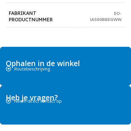
FABRIKANT
EO-
IA500BBEGWW
PRODUCTNUMMER
Ophalen in de winkel
Routebeschrijving
Heb je vragen?
Neem direct contact op