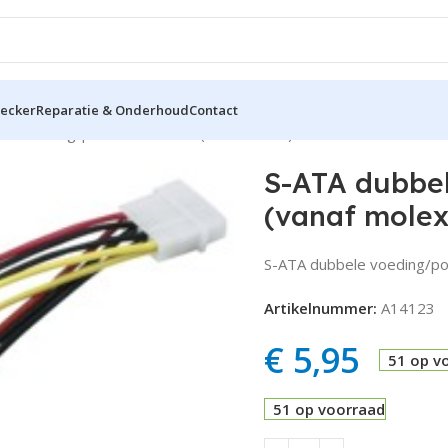
hecker
Reparatie & Onderhoud
Contact
le voeding/powerconnector (vanaf molex)
S-ATA dubbe
(vanaf molex
S-ATA dubbele voeding/po
Artikelnummer:
A14123
€
5,95
51 op v
51 op voorraad