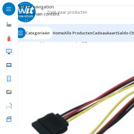
Skip to navigation
Skip to main content
Categorieën
Home
Alle Producten
Cadeaukaart
Saldo C
Home
Supplies
Kabels en pluggen
S-ATA
S-ATA dubbe