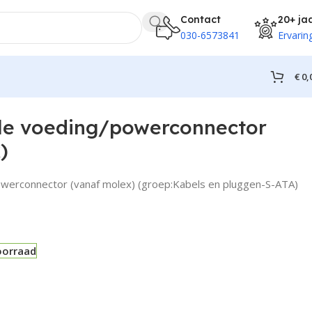
Contact
20+ ja
030-6573841
Ervarin
€
0,
le voeding/powerconnector
)
werconnector (vanaf molex) (groep:Kabels en pluggen-S-ATA)
oorraad