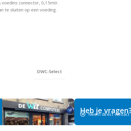
 voedins connector, 0,15mtr.
 te sluiten op een voeding.
DWC-Select
Heb je vragen
Neem direct contact