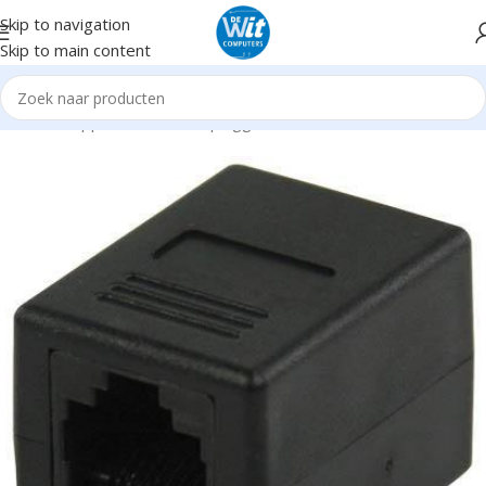
Skip to navigation
Skip to main content
Home
Supplies
Kabels en pluggen
Netwerk