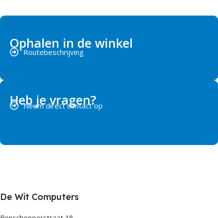
Ophalen in de winkel
Routebeschrijving
Heb je vragen?
Neem direct contact op
De Wit Computers
Benschopperstraat 18