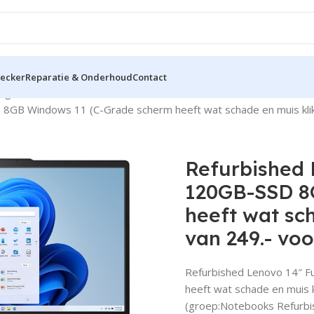
hecker
Reparatie & Onderhoud
Contact
 gebruikt
Tot en met 14"
B Windows 11 (C-Grade scherm heeft wat schade en muis klikt ni
Refurbished 
120GB-SSD 8
heeft wat sch
van 249.- voo
Refurbished Lenovo 14″ 
heeft wat schade en muis kl
(groep:Notebooks Refurbi