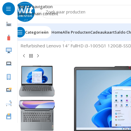
Skip to navigation
Skip to main content
Categorieën
Home
Alle Producten
Cadeaukaart
Saldo C
Home
Notebooks/Laptops
Notebooks Refurbished en
Refurbished Lenovo 14″ FullHD i3-1005G1 120GB-SSD 8G