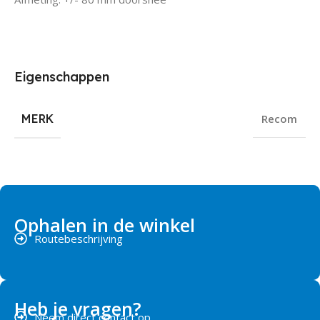
Eigenschappen
MERK
Recom
Ophalen in de winkel
Routebeschrijving
Heb je vragen?
Neem direct contact op