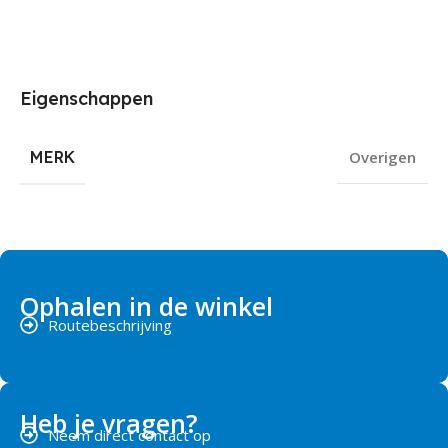
Eigenschappen
MERK
Overigen
Ophalen in de winkel
Routebeschrijving
Heb je vragen?
Neem direct contact op