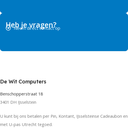
Heb je vragen?
Neem direct contact op
De Wit Computers
Benschopperstraat 18
3401 DH IJsselstein
U kunt bij ons betalen per Pin, Kontant, IJsselsteinse Cadeaubon en
met U-pas Utrecht tegoed.