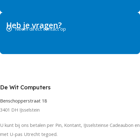
Heb je vragen?
Neem direct contact op
De Wit Computers
Benschopperstraat 18
3401 DH IJsselstein
U kunt bij ons betalen per Pin, Kontant, IJsselsteinse Cadeaubon en
met U-pas Utrecht tegoed.