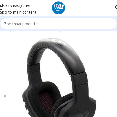
Skip to navigation
Skip to main content
Randapparatuur
Headsets/Headph./microf.
Headsets incl. mic