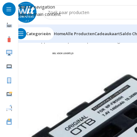
Skip to navigation
Skip to main content
Categorieën
Home
Alle Producten
Cadeaukaart
Saldo C
Home
Supplies
Backup / Backup Media
Overige
OTB 
BEL VOOR LEVERTIJD