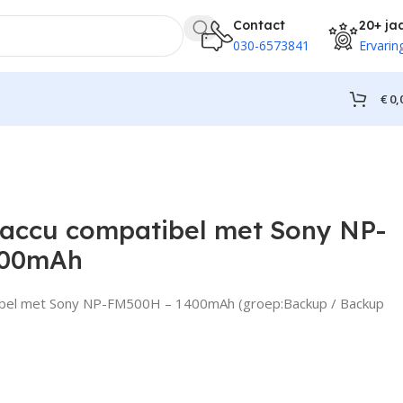
Contact
20+ ja
030-6573841
Ervarin
€
0,
accu compatibel met Sony NP-
400mAh
bel met Sony NP-FM500H – 1400mAh (groep:Backup / Backup