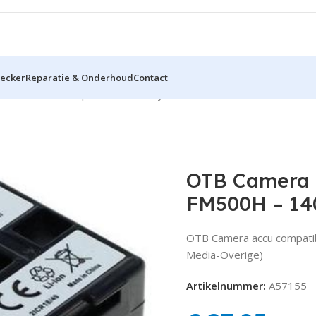
hecker
Reparatie & Onderhoud
Contact
Camera accu compatibel met Sony NP-FM500H – 1400mAh
OTB Camera 
FM500H – 1
OTB Camera accu compati
Media-Overige)
Artikelnummer:
A57155