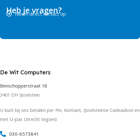
Heb je vragen?
Neem direct contact op
De Wit Computers
Benschopperstraat 18
3401 DH IJsselstein
U kunt bij ons betalen per Pin, Kontant, IJsselsteinse Cadeaubon en
met U-pas Utrecht tegoed.
030-6573841