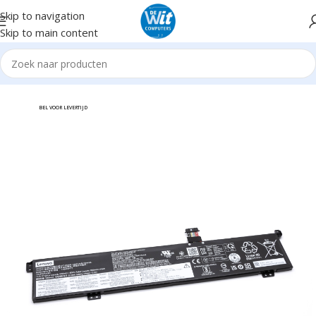
Skip to navigation
Skip to main content
me
Notebook/Tablet Accessoires
Notebookaccessoires
Accu's
BEL VOOR LEVERTIJD