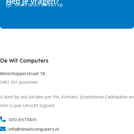
Heb je vragen?
Neem direct contact op
De Wit Computers
Benschopperstraat 18
3401 DH IJsselstein
U kunt bij ons betalen per Pin, Kontant, IJsselsteinse Cadeaubon en
met U-pas Utrecht tegoed.
030-6573841
info@dewitcomputers.nl